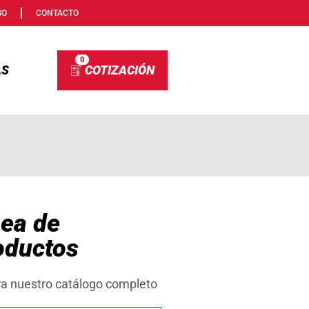
SO
CONTACTO
0
AS
nea de
oductos
ra nuestro catálogo completo