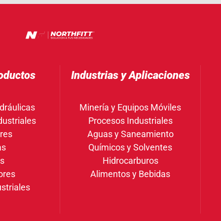
oductos
Industrias y Aplicaciones
dráulicas
Minería y Equipos Móviles
ustriales
Procesos Industriales
res
Aguas y Saneamiento
as
Químicos y Solventes
gs
Hidrocarburos
ores
Alimentos y Bebidas
striales