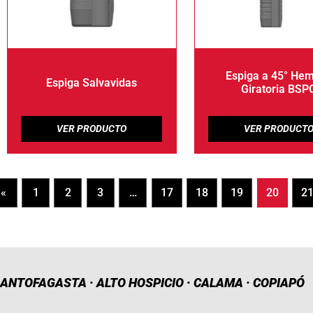
Espiga a 45° He
Espiga Salvavidas
Giratoria BSP
«
1
2
3
…
17
18
19
20
2
ANTOFAGASTA · ALTO HOSPICIO · CALAMA · COPIAPÓ