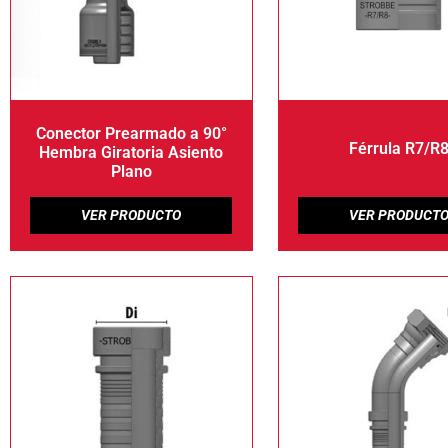
Conector Prearmado a 90°
Férrula R7/R
Hembra Giratoria Asiento
Plano