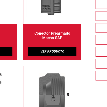
Conector Prearmado
8
Macho SAE