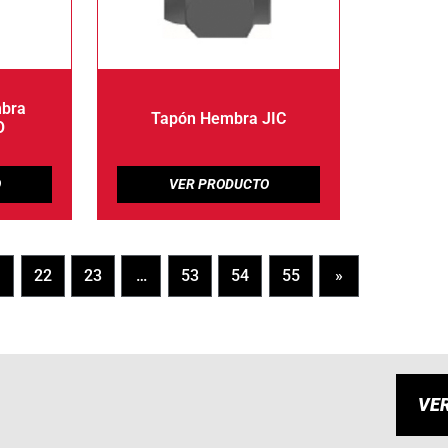
mbra
Tapón Hembra JIC
O
1
22
23
…
53
54
55
»
VE