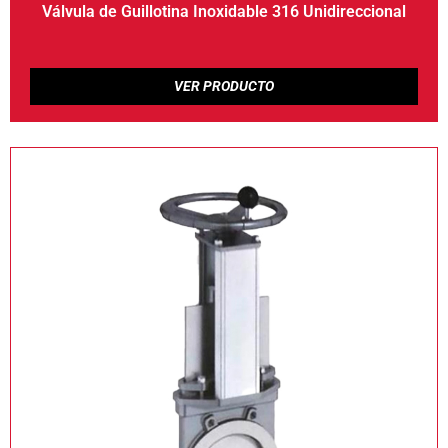
Válvula de Guillotina Inoxidable 316 Unidireccional