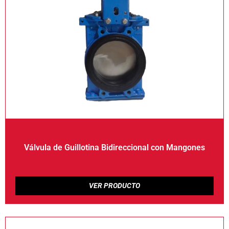
Válvula de Guillotina Bidireccional con Mangones