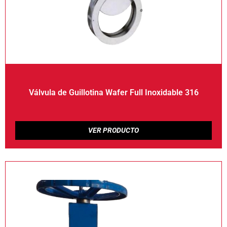
Válvula de Guillotina Wafer Full Inoxidable 316