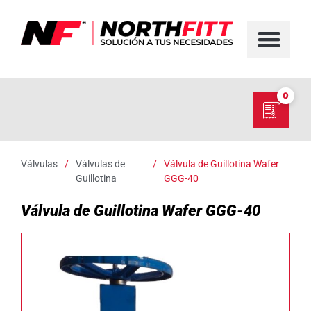
FABRICACIÓN D
SERVICIO EN TER
SOBRE NORT
NUESTRO C
0
Válvulas
/
Válvulas de
/
Válvula de Guillotina Wafer
Guillotina
GGG-40
Válvula de Guillotina Wafer GGG-40