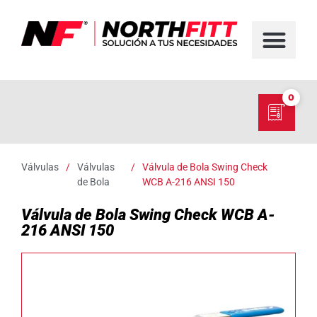
FABRICACIÓN D
SERVICIO EN TER
SOBRE NORT
NUESTRO C
0
Válvulas
/
Válvulas
/
Válvula de Bola Swing Check
de Bola
WCB A-216 ANSI 150
Válvula de Bola Swing Check WCB A-
216 ANSI 150