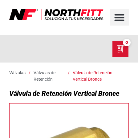
FABRICACIÓN D
SERVICIO EN TER
SOBRE NORT
NUESTRO C
0
Válvulas
/
Válvulas de
/
Válvula de Retención
Retención
Vertical Bronce
Válvula de Retención Vertical Bronce