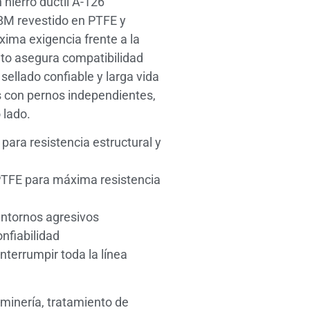
 hierro dúctil A-126
F8M revestido en PTFE y
ima exigencia frente a la
ento asegura compatibilidad
ellado confiable y larga vida
as con pernos independientes,
 lado.
para resistencia estructural y
PTFE para máxima resistencia
entornos agresivos
nfiabilidad
nterrumpir toda la línea
minería, tratamiento de