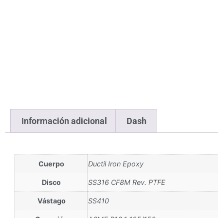
Información adicional
Dash
Cuerpo
Ductil Iron Epoxy
Disco
SS316 CF8M Rev. PTFE
Vástago
SS410