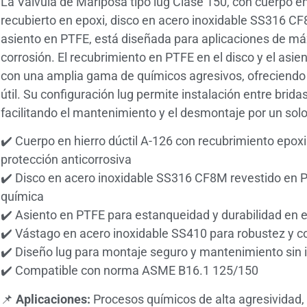
La Válvula de Mariposa tipo lug Clase 150, con cuerpo en
recubierto en epoxi, disco en acero inoxidable SS316 C
asiento en PTFE, está diseñada para aplicaciones de máx
corrosión. El recubrimiento en PTFE en el disco y el asi
con una amplia gama de químicos agresivos, ofreciendo s
útil. Su configuración lug permite instalación entre brid
facilitando el mantenimiento y el desmontaje por un solo
✔️ Cuerpo en hierro dúctil A-126 con recubrimiento epoxi 
protección anticorrosiva
✔️ Disco en acero inoxidable SS316 CF8M revestido en 
química
✔️ Asiento en PTFE para estanqueidad y durabilidad en 
✔️ Vástago en acero inoxidable SS410 para robustez y co
✔️ Diseño lug para montaje seguro y mantenimiento sin i
✔️ Compatible con norma ASME B16.1 125/150
📌
Aplicaciones:
Procesos químicos de alta agresividad, 