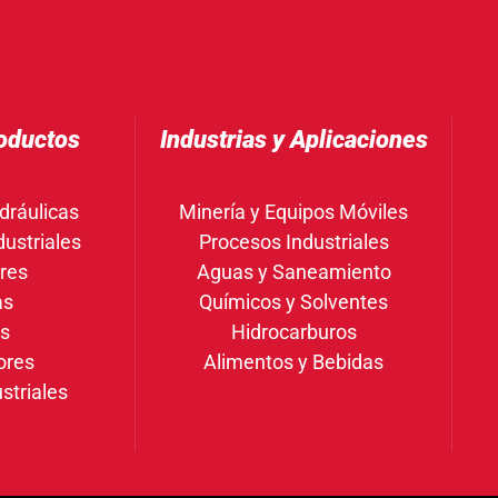
oductos
Industrias y Aplicaciones
dráulicas
Minería y Equipos Móviles
ustriales
Procesos Industriales
res
Aguas y Saneamiento
as
Químicos y Solventes
gs
Hidrocarburos
ores
Alimentos y Bebidas
striales