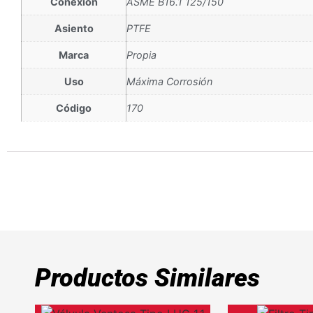
Conexión
ASME B16.1 125/150
Asiento
PTFE
Marca
Propia
Uso
Máxima Corrosión
Código
170
Productos Similares